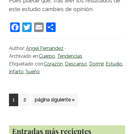
Pues puede que, tras leer los resultados de
este estudio cambies de opinión.
F
T
E
C
a
w
m
o
c
itt
ai
m
Author:
Ángel Fernández
·
e
er
l
p
Archivado en:
Cuerpo
,
Tendencias
b
ar
Etiquetado con:
Corazón
,
Descanso
,
Dormir
,
Estudio
,
Infarto
,
Sueño
o
tir
o
k
Ir
Ir
Ir
1
2
página siguiente »
a
a
a
la
la
la
página
página
Barra
Entradas más recientes