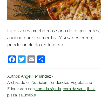
La pizza es mucho más sana de lo que crees,
aunque parezca mentira. Y si sabes como,
puedes incluirla en tu dieta.
F
T
E
C
a
w
m
o
c
itt
ai
m
Author:
Ángel Fernández
·
e
er
l
p
Archivado en:
Nutrición
,
Tendencias
,
Vegetariano
b
ar
Etiquetado con:
comida rápida
,
comida sana
,
italia
,
pizza
,
saludable
o
tir
o