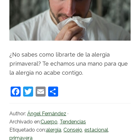
¿No sabes como librarte de la alergia
primaveral? Te echamos una mano para que
la alergia no acabe contigo.
F
T
E
C
a
w
m
o
c
itt
ai
m
Author:
Ángel Fernández
·
e
er
l
p
Archivado en:
Cuerpo
,
Tendencias
b
ar
Etiquetado con:
alergia
,
Consejo
,
estacional
,
primavera