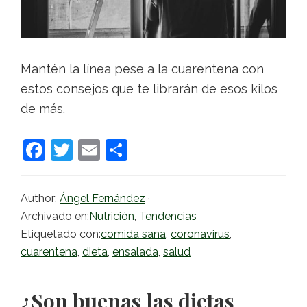
Mantén la línea pese a la cuarentena con
estos consejos que te librarán de esos kilos
de más.
F
T
E
C
a
w
m
o
c
itt
ai
m
Author:
Ángel Fernández
·
e
er
l
p
Archivado en:
Nutrición
,
Tendencias
b
ar
Etiquetado con:
comida sana
,
coronavirus
,
cuarentena
,
dieta
,
ensalada
,
salud
o
tir
o
¿Son buenas las dietas
k