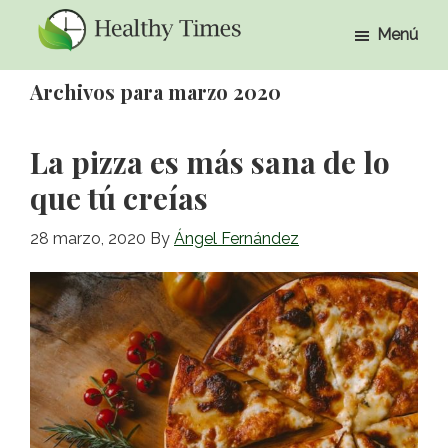
Ir
Ir
Menú
al
a
Healthy
Healthy
contenido
la
Times
Archivos para marzo 2020
Times
principal
barra
lateral
La pizza es más sana de lo
primaria
que tú creías
28 marzo, 2020
By
Ángel Fernández