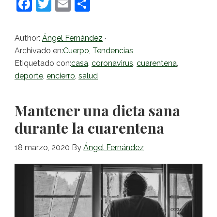
F
T
E
C
a
w
m
o
c
itt
ai
m
Author:
Ángel Fernández
·
e
er
l
p
Archivado en:
Cuerpo
,
Tendencias
b
ar
Etiquetado con:
casa
,
coronavirus
,
cuarentena
,
deporte
,
encierro
,
salud
o
tir
o
Mantener una dieta sana
k
durante la cuarentena
18 marzo, 2020
By
Ángel Fernández