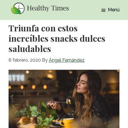
Ir
Ir
Menú
al
a
Healthy
Healthy
contenido
la
Times
Triunfa con estos
Times
principal
barra
increíbles snacks dulces
lateral
primaria
saludables
8 febrero, 2020
By
Ángel Fernández