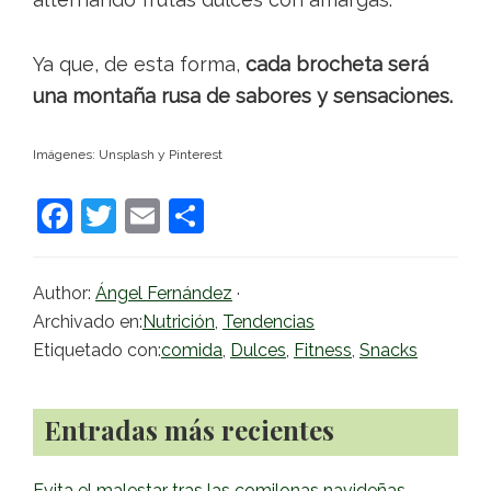
Ya que, de esta forma,
cada brocheta será
una montaña rusa de sabores y sensaciones.
Imágenes: Unsplash y Pinterest
F
T
E
C
a
w
m
o
c
itt
ai
m
Author:
Ángel Fernández
·
e
er
l
p
Archivado en:
Nutrición
,
Tendencias
b
ar
Etiquetado con:
comida
,
Dulces
,
Fitness
,
Snacks
o
tir
Barra
o
Entradas más recientes
lateral
k
Evita el malestar tras las comilonas navideñas