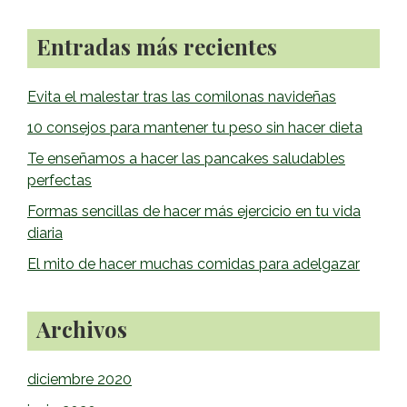
o
Barra
Entradas más recientes
k
lateral
primaria
Evita el malestar tras las comilonas navideñas
10 consejos para mantener tu peso sin hacer dieta
Te enseñamos a hacer las pancakes saludables
perfectas
Formas sencillas de hacer más ejercicio en tu vida
diaria
El mito de hacer muchas comidas para adelgazar
Archivos
diciembre 2020