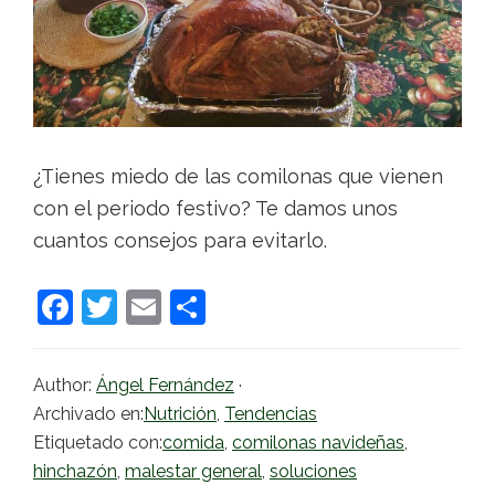
¿Tienes miedo de las comilonas que vienen
con el periodo festivo? Te damos unos
cuantos consejos para evitarlo.
F
T
E
C
a
w
m
o
c
itt
ai
m
Author:
Ángel Fernández
·
e
er
l
p
Archivado en:
Nutrición
,
Tendencias
b
ar
Etiquetado con:
comida
,
comilonas navideñas
,
hinchazón
,
malestar general
,
soluciones
o
tir