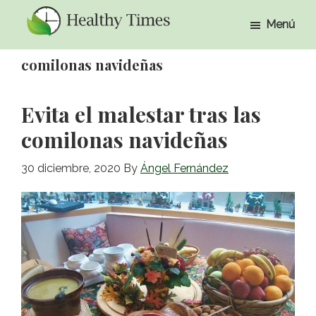
Ir
Ir
Menú
al
a
Healthy
Healthy
contenido
la
Times
comilonas navideñas
Times
principal
barra
lateral
Evita el malestar tras las
primaria
comilonas navideñas
30 diciembre, 2020
By
Ángel Fernández